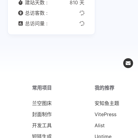
建站天数 :
810 天
总访客数 :
总访问量 :
常用项目
我的推荐
兰空图床
安知鱼主题
封面制作
VitePress
开发工具
Alist
短链生成
Uptime