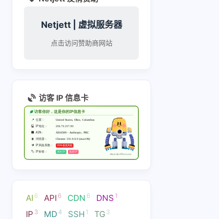
[链接]
ǝɔ∀ǝdʎz∀ɹɔ 👽
Netjett | 虚拟服务器
zerops 支持 api
哦，看到了，
点击访问赞助商网站
token 操作 [链接] 开
一个 personal token
13 天前
13 天前
告诉你的 agent, 然后
所有操作都可以让
agent 来了. 操作
雨天狂奔
访客 IP 信息卡
github 也可以开
无所谓啊，有赠费，
官方的收费
github 的 api token
收费也很低，赠费能
持续运行占用的
告诉 你的 agent.
用 10-12 个月
内存，硬盘 
14 天前
14 天前
的.[链接] 
6
6
6
1
AI
API
CDN
DNS
3
4
1
3
IP
MD
SSH
TG