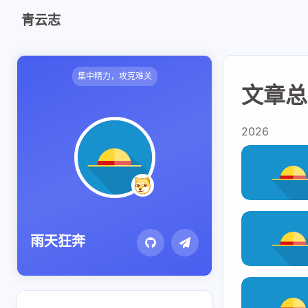
青云志
集中精力，攻克难关
文章总览
shift K
关闭快捷键功能
shift A
打开 / 关闭中控台
2026
shift M
播放 / 暂停音乐
shift D
深色 / 浅色显示模式
shift S
站内搜索
shift R
随机访问
雨天狂奔
shift H
返回首页
shift F
友链鱼塘
shift L
友链页面