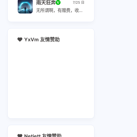
雨天狂奔
7/25 日
无所谓啊，有赠费，收费也很低，赠费能用 10-12 个月
YxVm 友情赞助
互动
最新评论
ǝɔ∀ǝdʎz∀ɹɔ 👽
感谢博主收集分享！
白嫖 Zerop
刚刚 katabump 成功
器 用 Herm
tencent/hy3
11 天前
12 天前
agent 照
Netjett 友情赞助