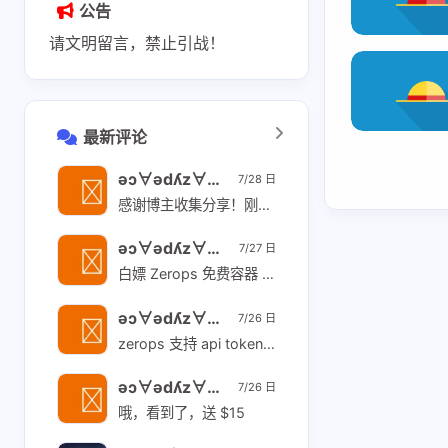
公告
shift P
关于本站
请文明留言，禁止引战！
shift I
原版 / 本站右键菜单
最新评论
ǝɔ∀ǝdʎz∀ɹɔ 👽
7/28 日
感谢博主收集分享！刚刚 katabump 成功
ǝɔ∀ǝdʎz∀ɹɔ 👽
7/27 日
白嫖 Zerops 免费容器 用 Hermes 对接 tencent/hy3:free 让 agent 照着教程操作 [链接]
ǝɔ∀ǝdʎz∀ɹɔ 👽
7/26 日
zerops 支持 api token 操作 [链接] 开一个 personal token 告诉你的 agent, 然后所有操作都可以让 agent 来了。操作 github 也可以开 github 的 api token 告诉 你的 agent.
ǝɔ∀ǝdʎz∀ɹɔ 👽
7/26 日
哦，看到了，送 $15