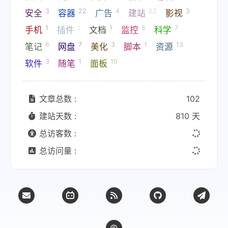
3
22
4
22
3
安全
容器
广告
建站
影视
1
1
1
5
7
手机
插件
文档
监控
科学
6
7
3
1
13
笔记
网盘
美化
脚本
资源
3
1
10
软件
随笔
面板
文章总数 :
102
建站天数 :
810 天
总访客数 :
总访问量 :